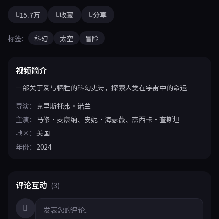
15.7万
收藏
分享
标签：
科幻
太空
冒险
视频简介
一部关于爱与牺牲的科幻史诗，探索人类在宇宙中的命运
导演：
克里斯托弗·诺兰
主演：
马修·麦康纳、安妮·海瑟薇、杰西卡·查斯坦
地区：
美国
年份：
2024
评论互动
(3)