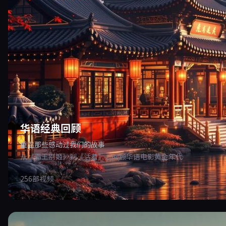
华语经典回顾
重温那些感动过我们的故事
从《霸王别姬》到《活着》，回顾华语电影黄金年代
256部视频